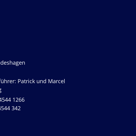
ndeshagen
ührer: Patrick und Marcel
g
4544 1266
4544 342