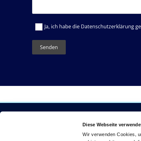
Ja, ich habe die Datenschutzerklärung ge
Zimmerei & Dachdeckerei
045

Diese Webseite verwende
Falkenberg eGbR
0454

Wir verwenden Cookies, um
Parkstr. 3