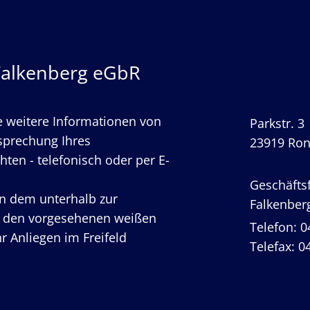
Falkenberg eGbR
e weitere Informationen von
Parkstr. 3
sprechung Ihres
23919 Ro
ten - t
elefonisch oder per E-
Geschäftsf
in dem unterhalb zur
Falkenber
n den vorgesehenen weißen
Telefon:
0
hr Anliegen im Freifeld
Telefax: 0