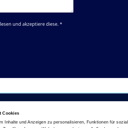
lesen und akzeptiere diese. *
44 1266
Öffnungszeiten
t Cookies
4 342
Montag bis Freitag 7.00 Uhr
 Inhalte und Anzeigen zu personalisieren, Funktionen für sozia
17.00 Uhr