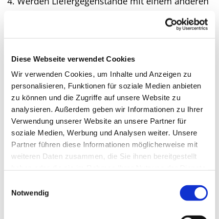
4. Werden Liefergegenstände mit einem anderen
Gegenstand fest verbunden, so überträgt der
Auftraggeber, falls hierdurch Forderungen oder
Miteigentumsrecht an dem neuen Gegenstand in
Höhe der Forderung des Auftragnehmers
Diese Webseite verwendet Cookies
entstanden ist, dies an den Auftragnehmer.
Wir verwenden Cookies, um Inhalte und Anzeigen zu
personalisieren, Funktionen für soziale Medien anbieten
zu können und die Zugriffe auf unsere Website zu
VII. Abnahme und Gefahrenübergang
analysieren. Außerdem geben wir Informationen zu Ihrer
Verwendung unserer Website an unsere Partner für
1. Der Auftragnehmer trägt die Gefahr bis zur
soziale Medien, Werbung und Analysen weiter. Unsere
Abnahme des Auftrags / Bauprojekts.
Partner führen diese Informationen möglicherweise mit
weiteren Daten zusammen, die Sie ihnen bereitgestellt
2. Wird der Auftrag mit den bereits ausgeführten
haben oder die sie im Rahmen Ihrer Nutzung der Dienste
Arbeiten / Leistungen vor der Abnahme durch
gesammelt haben.
Einwilligungsauswahl
höhere Gewalt oder andere objektiv
Notwendig
unabwendbare, vom Auftragnehmer nicht zu
vertretende Umstände beschädigt oder zerstört,